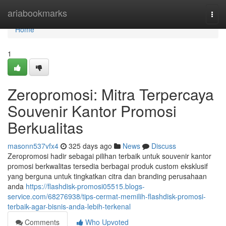
Home
ariabookmarks
Togg
navi
Home
1
Zeropromosi: Mitra Terpercaya
Souvenir Kantor Promosi
Berkualitas
masonn537vfx4
325 days ago
News
Discuss
Zeropromosi hadir sebagai pilihan terbaik untuk souvenir kantor
promosi berkwalitas tersedia berbagai produk custom eksklusif
yang berguna untuk tingkatkan citra dan branding perusahaan
anda
https://flashdisk-promosi05515.blogs-
service.com/68276938/tips-cermat-memilih-flashdisk-promosi-
terbaik-agar-bisnis-anda-lebih-terkenal
Comments
Who Upvoted