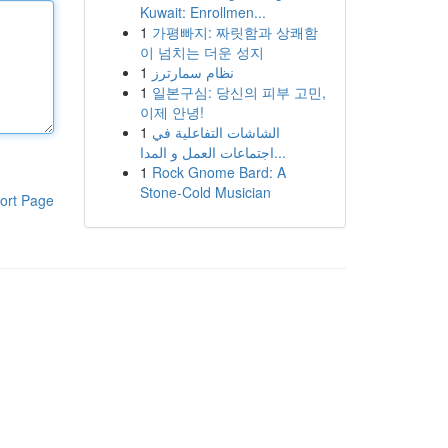
Kuwait: Enrollmen...
1
가평빠지: 짜릿함과 상쾌함
이 넘치는 더운 성지
1
نظام سمارترز
1
일본구심: 당신의 피부 고민,
이제 안녕!
1
الشاشات التفاعلية في
اجتماعات العمل و المدا...
1
Rock Gnome Bard: A
Stone-Cold Musician
ort Page