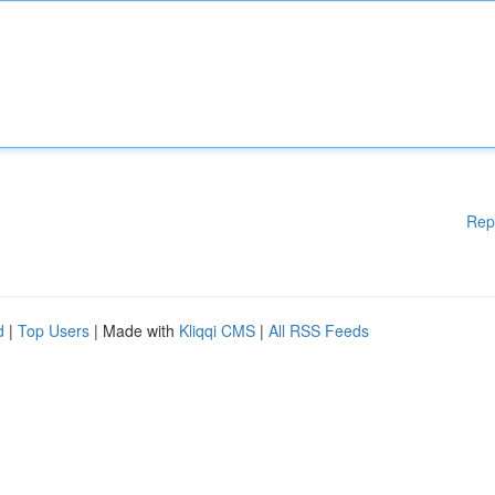
Rep
d
|
Top Users
| Made with
Kliqqi CMS
|
All RSS Feeds