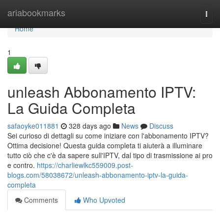
Home
ariabookmarks
Togg
navi
Home
1
unleash Abbonamento IPTV:
La Guida Completa
safaoyke011881
328 days ago
News
Discuss
Sei curioso di dettagli su come iniziare con l'abbonamento IPTV?
Ottima decisione! Questa guida completa ti aiuterà a illuminare
tutto ciò che c'è da sapere sull'IPTV, dal tipo di trasmissione ai pro
e contro.
https://charliewlkc559009.post-
blogs.com/58038672/unleash-abbonamento-iptv-la-guida-
completa
Comments
Who Upvoted