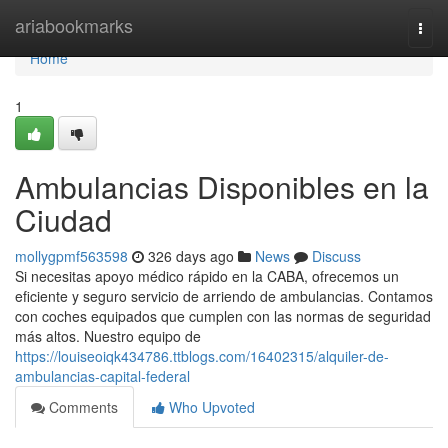
Home
ariabookmarks
Togg
navi
Home
1
Ambulancias Disponibles en la
Ciudad
mollygpmf563598
326 days ago
News
Discuss
Si necesitas apoyo médico rápido en la CABA, ofrecemos un
eficiente y seguro servicio de arriendo de ambulancias. Contamos
con coches equipados que cumplen con las normas de seguridad
más altos. Nuestro equipo de
https://louiseoiqk434786.ttblogs.com/16402315/alquiler-de-
ambulancias-capital-federal
Comments
Who Upvoted