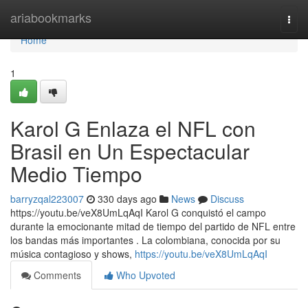
Home
ariabookmarks
Togg
navi
Home
1
Karol G Enlaza el NFL con
Brasil en Un Espectacular
Medio Tiempo
barryzqal223007
330 days ago
News
Discuss
https://youtu.be/veX8UmLqAqI Karol G conquistó el campo
durante la emocionante mitad de tiempo del partido de NFL entre
los bandas más importantes . La colombiana, conocida por su
música contagioso y shows,
https://youtu.be/veX8UmLqAqI
Comments
Who Upvoted