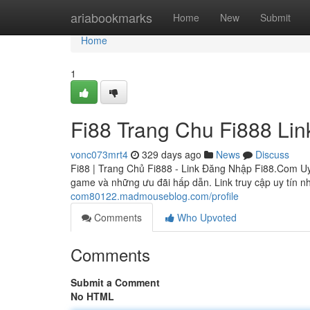
Home
ariabookmarks
Home
New
Submit
Home
1
Fi88 Trang Chu Fi888 Li
vonc073mrt4
329 days ago
News
Discuss
Fi88 | Trang Chủ Fi888 - Link Đăng Nhập Fi88.Com Uy T
game và những ưu đãi hấp dẫn. Link truy cập uy tín nhấ
com80122.madmouseblog.com/profile
Comments
Who Upvoted
Comments
Submit a Comment
No HTML