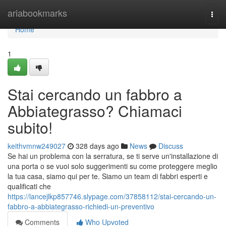
Home
ariabookmarks
Togg
navi
Home
1
Stai cercando un fabbro a
Abbiategrasso? Chiamaci
subito!
keithvmnw249027
328 days ago
News
Discuss
Se hai un problema con la serratura, se ti serve un'installazione di
una porta o se vuoi solo suggerimenti su come proteggere meglio
la tua casa, siamo qui per te. Siamo un team di fabbri esperti e
qualificati che
https://lancejlkp857746.slypage.com/37858112/stai-cercando-un-
fabbro-a-abbiategrasso-richiedi-un-preventivo
Comments
Who Upvoted