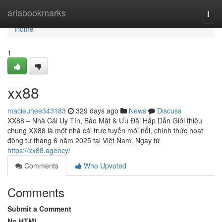
Home
ariabookmarks
Togg
navi
Home
1
xx88
macieuhee343183
329 days ago
News
Discuss
XX88 – Nhà Cái Uy Tín, Bảo Mật & Ưu Đãi Hấp Dẫn Giới thiệu
chung XX88 là một nhà cái trực tuyến mới nổi, chính thức hoạt
động từ tháng 6 năm 2025 tại Việt Nam. Ngay từ
https://xx88.agency/
Comments
Who Upvoted
Comments
Submit a Comment
No HTML