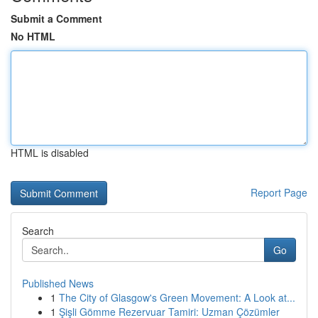
Submit a Comment
No HTML
HTML is disabled
Report Page
Search
Go
Published News
1
The City of Glasgow's Green Movement: A Look at...
1
Şişli Gömme Rezervuar Tamiri: Uzman Çözümler