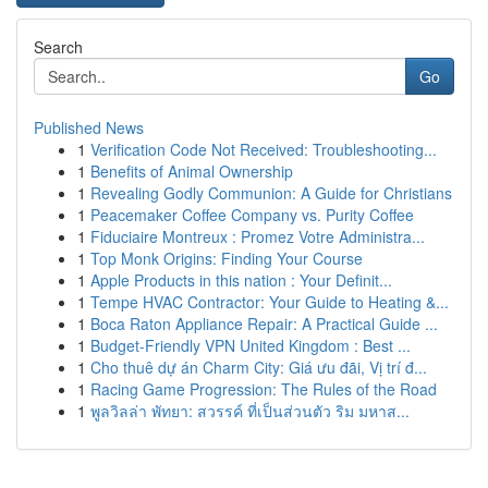
Search
Go
Published News
1
Verification Code Not Received: Troubleshooting...
1
Benefits of Animal Ownership
1
Revealing Godly Communion: A Guide for Christians
1
Peacemaker Coffee Company vs. Purity Coffee
1
Fiduciaire Montreux : Promez Votre Administra...
1
Top Monk Origins: Finding Your Course
1
Apple Products in this nation : Your Definit...
1
Tempe HVAC Contractor: Your Guide to Heating &...
1
Boca Raton Appliance Repair: A Practical Guide ...
1
Budget-Friendly VPN United Kingdom : Best ...
1
Cho thuê dự án Charm City: Giá ưu đãi, Vị trí đ...
1
Racing Game Progression: The Rules of the Road
1
พูลวิลล่า พัทยา: สวรรค์ ที่เป็นส่วนตัว ริม มหาส...