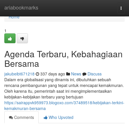
Home
ariabookmarks
Togg
navi
Home
1
Agenda Terbaru, Kebahagiaan
Bersama
jakubeibt671218
337 days ago
News
Discuss
Dalam era globalisasi yang dinamis ini, dibutuhkan sebuah
rencana pembangunan yang tepat untuk mencapai kemakmuran.
Oleh karena itu, pemerintah saat ini mengimplementasikan
kebijakan-kebijakan terbaru yang bertujuan
https://sairappvk959973.blogoxo.com/37489518/kebijakan-terkini-
kemakmuran-bersama
Comments
Who Upvoted