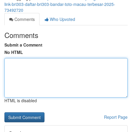
link-bri303-daftar-bri303-bandar-toto-macau-terbesar-2025-
73492720
Comments
Who Upvoted
Comments
Submit a Comment
No HTML
HTML is disabled
Report Page