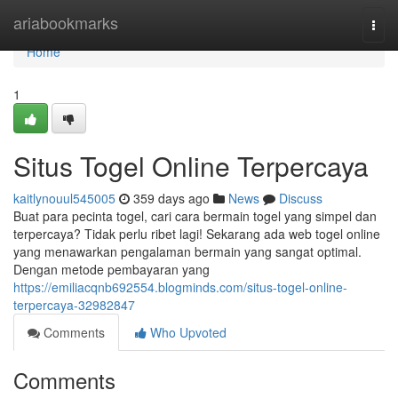
Home
ariabookmarks
Togg
navi
Home
1
Situs Togel Online Terpercaya
kaitlynouul545005
359 days ago
News
Discuss
Buat para pecinta togel, cari cara bermain togel yang simpel dan
terpercaya? Tidak perlu ribet lagi! Sekarang ada web togel online
yang menawarkan pengalaman bermain yang sangat optimal.
Dengan metode pembayaran yang
https://emiliacqnb692554.blogminds.com/situs-togel-online-
terpercaya-32982847
Comments
Who Upvoted
Comments