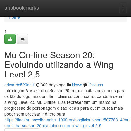
Home
ariabookmarks
Togg
navi
Home
1
Mu On-line Season 20:
Evoluindo utilizando a Wing
Level 2.5
edwards529chl1
362 days ago
News
Discuss
Introdução A Mu Online Season 20 trouxe muitas novidades para
os fãs do jogo, mas um item clássico continua roubando a cena:
a Wing Level 2.5 Mu Online. Elas representam um marco na
progressão do personagem e são ideais para quem busca mais
poder sem precisar ir direto para
https://finalfantasyviiremake11009.mybloglicious.com/56778314/mu-
em-linha-season-20-evoluindo-com-a-wing-level-2-5