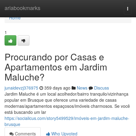
Home
ariabookmarks
Togg
navi
Home
1
Procurando por Casas e
Apartamentos em Jardim
Maluche?
junaidevzj376975
359 days ago
News
Discuss
Jardim Maluche é um local acolhedor/bairro tranquilo/vizinhança
popular em Brusque que oferece uma variedade de casas
modernas/apartamentos espaçosos/imóveis charmosos. Se você
está buscando um lar
https://socialicus.com/story5499529/imóveis-em-jardim-maluche-
brusque
Comments
Who Upvoted