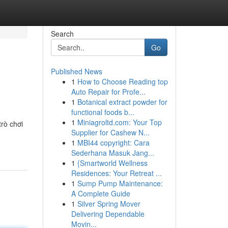
Search
Go
Published News
1
How to Choose Reading top
Auto Repair for Profe...
1
Botanical extract powder for
functional foods b...
1
Miniagroltd.com: Your Top
trò chơi
Supplier for Cashew N...
1
MBI44 copyright: Cara
Sederhana Masuk Jang...
1
{Smartworld Wellness
Residences: Your Retreat ...
1
Sump Pump Maintenance:
A Complete Guide
1
Silver Spring Mover
Delivering Dependable
Movin...