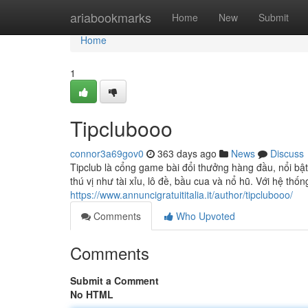
Home
ariabookmarks
Home
New
Submit
Home
1
Tipclubooo
connor3a69gov0
363 days ago
News
Discuss
Tipclub là cổng game bài đổi thưởng hàng đầu, nổi bật 
thú vị như tài xỉu, lô đề, bầu cua và nổ hũ. Với hệ th
https://www.annuncigratuititalia.it/author/tipclubooo/
Comments
Who Upvoted
Comments
Submit a Comment
No HTML