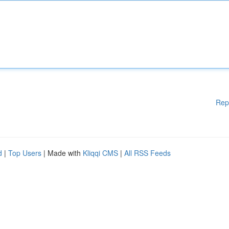
Rep
d
|
Top Users
| Made with
Kliqqi CMS
|
All RSS Feeds