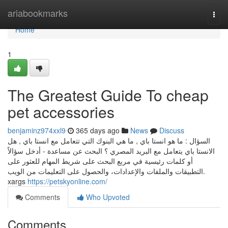
Home
ariabookmarks
Togg
navi
Home
1
The Greatest Guide To cheap
pet accessories
benjaminz974xxl9
365 days ago
News
Discuss
السؤال : ما هو انستا باي , ما هي البنوك التي تتعامل مع انستا باي , هل
الانستا باي يتعامل مع البريد المصري ؟ البحث عن مساعدة - أدخل سؤالاً
أو كلمات رئيسية في مربع البحث على شريط المهام للعثور على
التطبيقات والملفات والإعدادات، والحصول على التعليمات من الويب.
xargs
https://petskyonline.com/
Comments
Who Upvoted
Comments