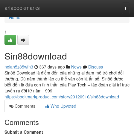
Home
ariabookmarks
Togg
navi
Home
1
Sin88download
nolan5z85wfn3
367 days ago
News
Discuss
Sin88 Download là điểm đến của những ai đam mê trò chơi đổi
thưởng. Dù năm thành lập cụ thể vẫn còn là ẩn số, Sin88 được
biết đến là đứa con tinh thần của Play Tech – tập đoàn giải trí trực
tuyến ra đời từ năm 1999
https://bookmarkproduct.com/story20120916/sin88download
Comments
Who Upvoted
Comments
Submit a Comment