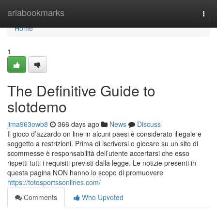
Home
ariabookmarks
Togg
navi
Home
1
The Definitive Guide to
slotdemo
jima963owb8
366 days ago
News
Discuss
Il gioco d’azzardo on line in alcuni paesi è considerato illegale e
soggetto a restrizioni. Prima di iscriversi o giocare su un sito di
scommesse è responsabilità dell’utente accertarsi che esso
rispetti tutti i requisiti previsti dalla legge. Le notizie presenti in
questa pagina NON hanno lo scopo di promuovere
https://totosportssonlines.com/
Comments
Who Upvoted