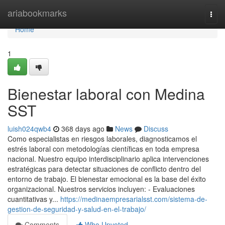
Home
ariabookmarks
Togg
navi
Home
1
Bienestar laboral con Medina
SST
luish024qwb4
368 days ago
News
Discuss
Como especialistas en riesgos laborales, diagnosticamos el
estrés laboral con metodologías científicas en toda empresa
nacional. Nuestro equipo interdisciplinario aplica intervenciones
estratégicas para detectar situaciones de conflicto dentro del
entorno de trabajo. El bienestar emocional es la base del éxito
organizacional. Nuestros servicios incluyen: - Evaluaciones
cuantitativas y...
https://medinaempresarialsst.com/sistema-de-
gestion-de-seguridad-y-salud-en-el-trabajo/
Comments
Who Upvoted