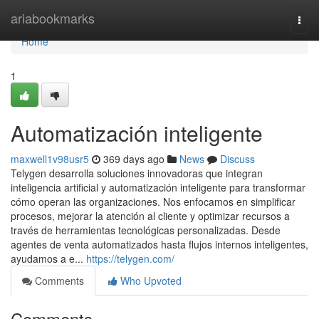
Home
ariabookmarks
Togg
navi
Home
1
Automatización inteligente
maxwell1v98usr5
369 days ago
News
Discuss
Telygen desarrolla soluciones innovadoras que integran
inteligencia artificial y automatización inteligente para transformar
cómo operan las organizaciones. Nos enfocamos en simplificar
procesos, mejorar la atención al cliente y optimizar recursos a
través de herramientas tecnológicas personalizadas. Desde
agentes de venta automatizados hasta flujos internos inteligentes,
ayudamos a e...
https://telygen.com/
Comments
Who Upvoted
Comments