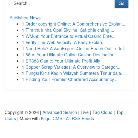
Go
Published News
1
Order copyright Online: A Comprehensive Explan...
1
Tìm thuê nhà Opal Skyline: Giá phải chăng,...
1
WM69: Your Entrance to Virtual Casino Ente...
1
Verify The Web Velocity: A Easy Explan...
1
Need Help? AskanExpertsOnline Reach Out To Inf...
1
88m: Your Ultimate Online Casino Destination
1
ER888 Game: Your Ultimate Profit Ally
1
Copper Scrap Varieties: A Overview to Categor...
1
Fungsi Kritis Kadin Wilayah Sumatera Timur dala...
1
Finding Your Premier Chartered Accountancy...
Copyright © 2026 |
Advanced Search
|
Live
|
Tag Cloud
|
Top
Users
| Made with
Kliqqi CMS
|
All RSS Feeds