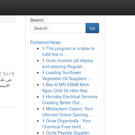
Search
Go
Published News
1
This program is unable to
fulfill this in...
1
Gnss receiver pill display
and steering Regulat...
1
Leading Sunflower
どういう
Vegetable Oil Suppliers :...
1
Bao lô MN XSMB Minh
الاستخ
Ngọc Chốt Số Hôm Nay
1
Hornsby Electrical Services
Creating Better Out...
1
MbiJackpot Casino: Your
Ultimate Online Gaming ...
1
Grow Organically : Your
Chemical-Free Horti...
1
Ozzie Peptide Supplier: