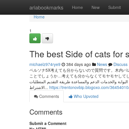
Home
ariabookmarks
Home
New
Submit
Home
1
The best Side of cats for 
michaelz974rye9
384 days ago
News
Discuss
ペルソナ5X考えても分からないので質問です。木内パ
ことでしょうか…考えても分からなくてモヤモヤしてしまって。。わかる方いますか。 وصية وشروط
 البوابة والخدمات الدعم والمساعدة طريقة التقديم المتطلبات
الاشتراط...
https://trentonovbip.blogoxo.com/36454010
Comments
Who Upvoted
Comments
Submit a Comment