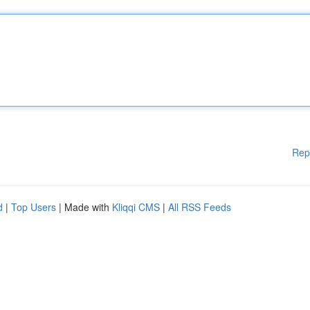
Rep
d
|
Top Users
| Made with
Kliqqi CMS
|
All RSS Feeds