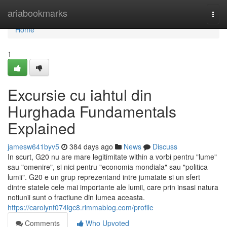
Home
ariabookmarks
Togg
navi
Home
1
Excursie cu iahtul din
Hurghada Fundamentals
Explained
jamesw641byv5
384 days ago
News
Discuss
In scurt, G20 nu are mare legitimitate within a vorbi pentru "lume"
sau "omenire", si nici pentru "economia mondiala" sau "politica
lumii". G20 e un grup reprezentand intre jumatate si un sfert
dintre statele cele mai importante ale lumii, care prin insasi natura
notiunii sunt o fractiune din lumea aceasta.
https://carolynf074igc8.rimmablog.com/profile
Comments
Who Upvoted