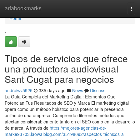
Home
ariabookmarks
Togg
navi
Home
1
Tipos de servicios que ofrece
una productora audiovisual
Sant Cugat para negocios
andreiwv5925
385 days ago
News
Discuss
La Guía Completa del Marketing Digital: Elementos Que
Potencian Tus Resultados de SEO y Marca El marketing digital
opera como un método holístico para potenciar la presencia
online de una empresa. Comprende diferentes métodos que
afectan considerablemente tanto en el SEO como en la desarrollo
de marca. A través de
https://mejores-agencias-de-
marke93703.laowaiblog.com/35198092/aspectos-técnicos-a-