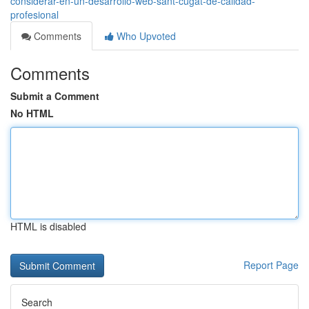
considerar-en-un-desarrollo-web-sant-cugat-de-calidad-
profesional
Comments
Who Upvoted
Comments
Submit a Comment
No HTML
HTML is disabled
Report Page
Search