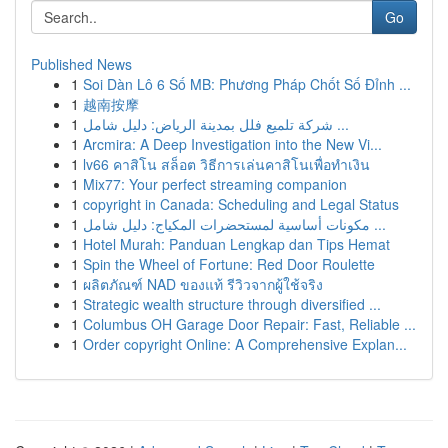
Go
Published News
1
Soi Dàn Lô 6 Số MB: Phương Pháp Chốt Số Đỉnh ...
1
越南按摩
1
شركة تلميع فلل بمدينة الرياض: دليل شامل ...
1
Arcmira: A Deep Investigation into the New Vi...
1
lv66 คาสิโน สล็อต วิธีการเล่นคาสิโนเพื่อทำเงิน
1
Mix77: Your perfect streaming companion
1
copyright in Canada: Scheduling and Legal Status
1
مكونات أساسية لمستحضرات المكياج: دليل شامل ...
1
Hotel Murah: Panduan Lengkap dan Tips Hemat
1
Spin the Wheel of Fortune: Red Door Roulette
1
ผลิตภัณฑ์ NAD ของแท้ รีวิวจากผู้ใช้จริง
1
Strategic wealth structure through diversified ...
1
Columbus OH Garage Door Repair: Fast, Reliable ...
1
Order copyright Online: A Comprehensive Explan...