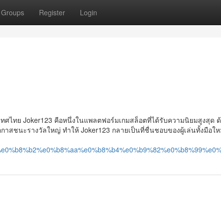
Groups
Register
Login
ศไทย Joker123 คือหนึ่งในแพลตฟอร์มเกมสล็อตที่ได้รับความนิยมสูงสุด ด
สชนะรางวัลใหญ่ ทำให้ Joker123 กลายเป็นที่ชื่นชอบของผู้เล่นทั้งมือให
e0%b8%b2%e0%b8%aa%e0%b8%b4%e0%b9%82%e0%b8%99%e0%