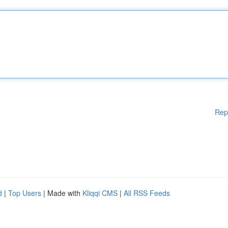
Rep
d
|
Top Users
| Made with
Kliqqi CMS
|
All RSS Feeds