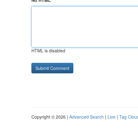
No HTML
HTML is disabled
Copyright © 2026 |
Advanced Search
|
Live
|
Tag Clou