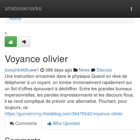
Home
ariabookmarks
Togg
navi
Home
1
Voyance olivier
josephb468uww1
388 days ago
News
Discuss
Une instruction enracinée dans le physique Quand on rêve de
téléphoner à un voyant, on tombe immensément rapidement sur
un flot d’offres éprouvant à déchiffrer. Entre les grandes bureaux
impersonnelles, les paroles impressionnants et les discours flous,
il se rend compliqué de prévoir une alternative. Pourtant, pour
toujours, ce
https://gunnernrrrp.theisblog.com/36475542/voyance-olivier
Comments
Who Upvoted
Comments