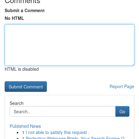
Submit a Comment
No HTML
HTML is disabled
Report Page
Search
Go
Published News
1
I not able to satisfy this request .
1
Perfecting Webpage Briefs: Your Search Engine O...