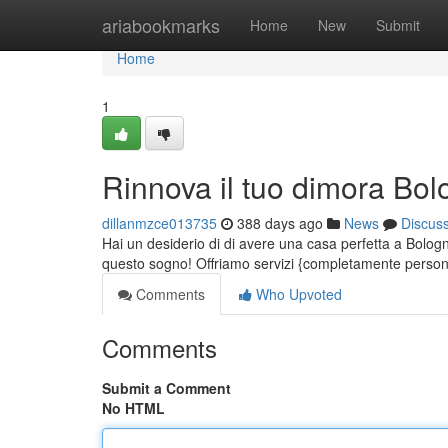
Home
ariabookmarks
Home
New
Submit
Home
1
Rinnova il tuo dimora Bo
dillanmzce013735
388 days ago
News
Discus
Hai un desiderio di di avere una casa perfetta a Bologna
questo sogno! Offriamo servizi {completamente persona
Comments
Who Upvoted
Comments
Submit a Comment
No HTML