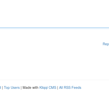
Rep
d
|
Top Users
| Made with
Kliqqi CMS
|
All RSS Feeds