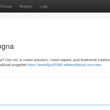
Groups
Register
Login
logna
s
? Con noi, le nostre soluzioni, i nostri esperti, puoi finalmente {realizz
lizzati progettati
https://lewisdlju455365.wikiworldstock.com/user