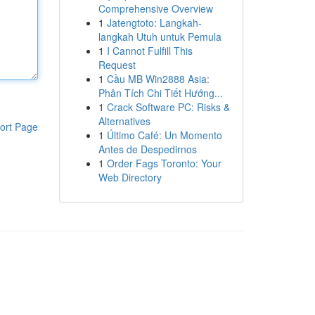
Comprehensive Overview
1
Jatengtoto: Langkah-
langkah Utuh untuk Pemula
1
I Cannot Fulfill This
Request
1
Cầu MB Win2888 Asia:
Phân Tích Chi Tiết Hướng...
1
Crack Software PC: Risks &
Alternatives
ort Page
1
Último Café: Un Momento
Antes de Despedirnos
1
Order Fags Toronto: Your
Web Directory