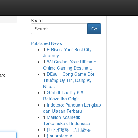
Search
Go
Published News
1
E-Bikes: Your Best City
Journey
1
88i Casino: Your Ultimate
Online Gaming Destina...
1
DE88 – Cổng Game Đổi
are
Thưởng Uy Tín, Đăng Ký
Nha...
1
Grab this utility 5.6:
Retrieve the Origin...
1
Indototo: Panduan Lengkap
dan Ulasan Terbaru
1
Maklon Kosmetik
Terkemuka di Indonesia
1
{jb下水攻略：入门必读
1
{Ibuprofen: A