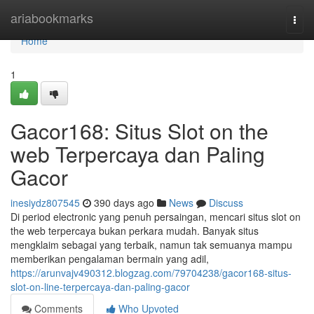
Home
ariabookmarks
Togg
navi
Home
1
Gacor168: Situs Slot on the
web Terpercaya dan Paling
Gacor
inesiydz807545
390 days ago
News
Discuss
Di period electronic yang penuh persaingan, mencari situs slot on
the web terpercaya bukan perkara mudah. Banyak situs
mengklaim sebagai yang terbaik, namun tak semuanya mampu
memberikan pengalaman bermain yang adil,
https://arunvajv490312.blogzag.com/79704238/gacor168-situs-
slot-on-line-terpercaya-dan-paling-gacor
Comments
Who Upvoted