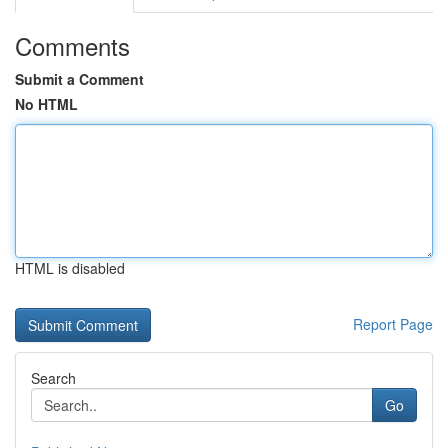
Comments
Submit a Comment
No HTML
HTML is disabled
Report Page
Search
Go