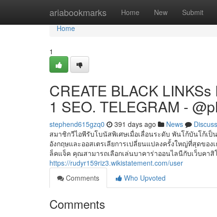
Home
ariabookmarks
Home
New
Submit
Home
1
CREATE BLACK LINKSs 
1 SEO. TELEGRAM - @p
stephend615gzq0
391 days ago
News
Discus
สมาชิกวีไอพีรับโบนัสพิเศษเมื่อเลื่อนระดับ พันโก้บันโก้เ
อังกฤษและออสเตรเลียการเปลี่ยนแปลงครั้งใหญ่ที่สุดของเกมในพ
ล็คแจ็ค คุณสามารถเลือกเล่นบาคาร่าออนไลนืกับเว็บคาสิโ
https://rudyr159riz3.wikistatement.com/user
Comments
Who Upvoted
Comments