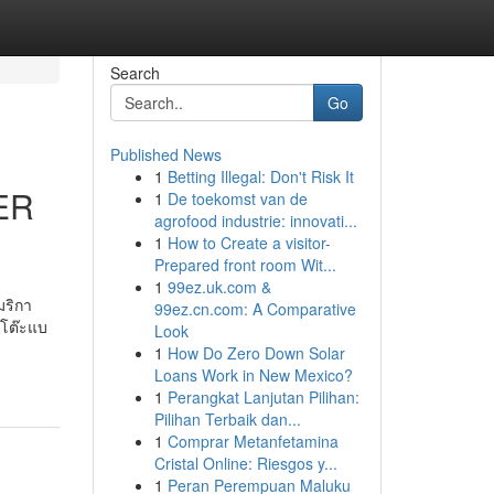
Search
Go
Published News
1
Betting Illegal: Don't Risk It
ER
1
De toekomst van de
agrofood industrie: innovati...
1
How to Create a visitor-
Prepared front room Wit...
1
99ez.uk.com &
มริกา
99ez.cn.com: A Comparative
ี่โต๊ะแบ
Look
1
How Do Zero Down Solar
Loans Work in New Mexico?
1
Perangkat Lanjutan Pilihan:
Pilihan Terbaik dan...
1
Comprar Metanfetamina
Cristal Online: Riesgos y...
1
Peran Perempuan Maluku