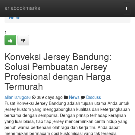
Home
ariabookmarks
Togg
navi
Home
1
Konveksi Jersey Bandung:
Solusi Pembuatan Jersey
Profesional dengan Harga
Termurah
allanl878gcs6
389 days ago
News
Discuss
Pusat Konveksi Jersey Bandung adalah tujuan utama Anda untuk
jersey kustom yang menggabungkan kualitas dan keterjangkauan
bersama dengan sempurna. Dengan prinsip terhadap kerajinan
yang luar biasa, tiap tiap jersey mencerminkan cerita hidup yang
penuh warna berkenaan olahraga dan kerja tim. Anda dapat
menemukan bermacam opsi kustomisasi yang tak tersedia