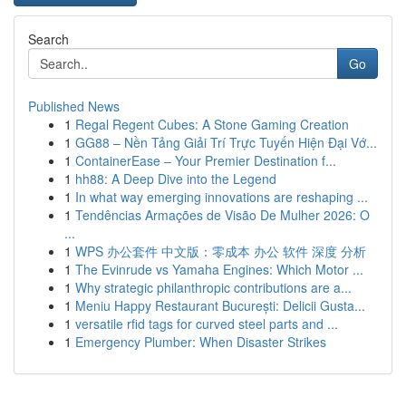
Search
Go
Published News
1
Regal Regent Cubes: A Stone Gaming Creation
1
GG88 – Nền Tảng Giải Trí Trực Tuyến Hiện Đại Vớ...
1
ContainerEase – Your Premier Destination f...
1
hh88: A Deep Dive into the Legend
1
In what way emerging innovations are reshaping ...
1
Tendências Armações de Visão De Mulher 2026: O
...
1
WPS 办公套件 中文版：零成本 办公 软件 深度 分析
1
The Evinrude vs Yamaha Engines: Which Motor ...
1
Why strategic philanthropic contributions are a...
1
Meniu Happy Restaurant București: Delicii Gusta...
1
versatile rfid tags for curved steel parts and ...
1
Emergency Plumber: When Disaster Strikes