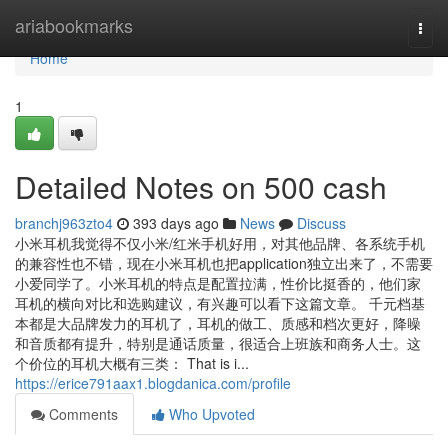
Home
ariabookmarks
Togg
navi
Home
1
Detailed Notes on 500 cash
branchj963zto4
393 days ago
News
Discuss
小米耳机我觉得不仅小米/红米手机好用，对其他品牌、各系统手机
的兼容性也不错，现在小米耳机也把application独立出来了，不需要
小爱同学了。小米耳机的特点是配置拉满，性价比挺香的，他们家
耳机的横向对比和选购建议，有兴趣可以看下这篇文章。 千元档基
本都是大品牌发力的耳机了，耳机的做工、质感和档次更好，降噪
和音质都有提升，特别是通话质量，很适合上班族和商务人士。这
个价位的耳机大概有三类： That is i...
https://erice791aax1.blogdanica.com/profile
Comments
Who Upvoted