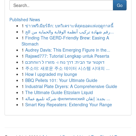
Go
Published News
1
ข่าวพรีเมียร์ลีก: บทวิเคราะห์สุดยอดแห่งฤดูกาลนี้
1
رقم شهادة تركيب أنظمة الوقاية والحماية من الح...
1
Finding The GERD-Friendly Brew: Easing A
Stomach
1
Audrey Davis: This Emerging Figure in the...
1
Rajawd777: Tutorial Lengkap untuk Peserta
1
דוקטור עד הבית: דרך נוח ו- מזורז ל רווחתכם
1
주소야: 새로운 주소 데이터 시스템 시대의 ...
1
How I upgraded my lounge
1
BBQ Pellets 101: Your Ultimate Guide
1
Industrial Plate Dryers: A Comprehensive Guide
1
The Ultimate Guide Etizolam Liquid
1
شركة تلميع عمالة филипинский بجدة: إتقان ...
1
Smart Key Repeaters: Extending Your Range