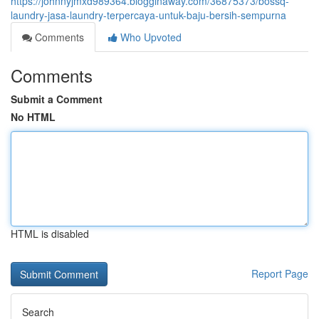
https://johnnyjmxd989364.blogginaway.com/36875373/bossq-
laundry-jasa-laundry-terpercaya-untuk-baju-bersih-sempurna
Comments
Who Upvoted
Comments
Submit a Comment
No HTML
HTML is disabled
Report Page
Search