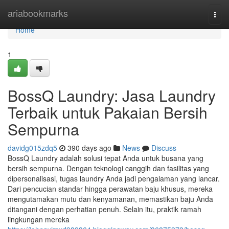
Home
ariabookmarks
Togg
navi
Home
1
BossQ Laundry: Jasa Laundry
Terbaik untuk Pakaian Bersih
Sempurna
davidg015zdq5
390 days ago
News
Discuss
BossQ Laundry adalah solusi tepat Anda untuk busana yang
bersih sempurna. Dengan teknologi canggih dan fasilitas yang
dipersonalisasi, tugas laundry Anda jadi pengalaman yang lancar.
Dari pencucian standar hingga perawatan baju khusus, mereka
mengutamakan mutu dan kenyamanan, memastikan baju Anda
ditangani dengan perhatian penuh. Selain itu, praktik ramah
lingkungan mereka