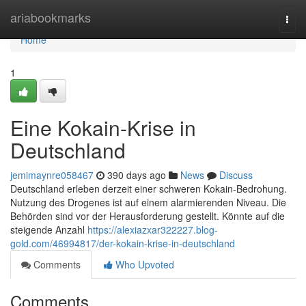
Home
ariabookmarks
Togg
navi
Home
1
Eine Kokain-Krise in
Deutschland
jemimaynre058467
390 days ago
News
Discuss
Deutschland erleben derzeit einer schweren Kokain-Bedrohung.
Nutzung des Drogenes ist auf einem alarmierenden Niveau. Die
Behörden sind vor der Herausforderung gestellt. Könnte auf die
steigende Anzahl
https://alexiazxar322227.blog-
gold.com/46994817/der-kokain-krise-in-deutschland
Comments
Who Upvoted
Comments