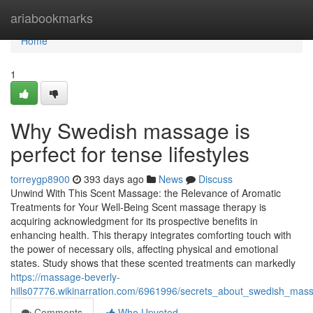
Home
ariabookmarks
Home
1
Why Swedish massage is
perfect for tense lifestyles
torreygp8900
393 days ago
News
Discuss
Unwind With This Scent Massage: the Relevance of Aromatic
Treatments for Your Well-Being Scent massage therapy is
acquiring acknowledgment for its prospective benefits in
enhancing health. This therapy integrates comforting touch with
the power of necessary oils, affecting physical and emotional
states. Study shows that these scented treatments can markedly
https://massage-beverly-
hills07776.wikinarration.com/6961996/secrets_about_swedish_ma
Comments
Who Upvoted