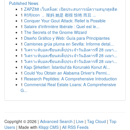
Published News
1
ZAPZ88 เว็บสล็อต: เปิดประสบการณ์ความสนุกสุดฮิต
1
时尚icon ， 辣妈 她是 都很 惊艳 而且 ...
1
Conquer Your Gout Attack: Relief is Possible
1
Salaire d'infirmière libérale : Quel est le...
1
The Secrets of the Gnome Wizard
1
Diseño Gráfico y Web: Guía para Principiantes
1
Camiones grúa pluma en Sevilla: Informe detal...
1
วิเคราะห์บอลเซียนสเต็ปประจำวันอังคารที่ 28 เมษา...
1
วิเคราะห์บอลเซียนสเต็ปประจำวันอังคารที่ 28 เมษา...
1
วิเคราะห์บอลเซียนสเต็ปประจำวันอังคารที่ 28 เมษา...
1
Kapı Şirketleri: İstanbul'da Korunaklı Konut Al...
1
Could You Obtain an Alabama Driver's Permi...
1
Research Peptides: A Comprehensive Introduction
1
Commercial Real Estate Loans: A Comprehensive
G...
Copyright © 2026 |
Advanced Search
|
Live
|
Tag Cloud
|
Top
Users
| Made with
Kliqqi CMS
|
All RSS Feeds