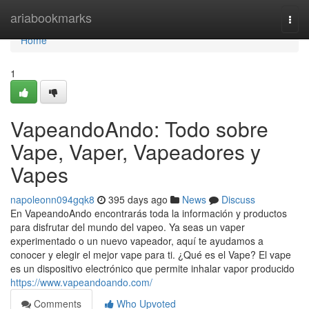
Home
ariabookmarks
Togg
navi
Home
1
VapeandoAndo: Todo sobre
Vape, Vaper, Vapeadores y
Vapes
napoleonn094gqk8
395 days ago
News
Discuss
En VapeandoAndo encontrarás toda la información y productos
para disfrutar del mundo del vapeo. Ya seas un vaper
experimentado o un nuevo vapeador, aquí te ayudamos a
conocer y elegir el mejor vape para ti. ¿Qué es el Vape? El vape
es un dispositivo electrónico que permite inhalar vapor producido
https://www.vapeandoando.com/
Comments
Who Upvoted