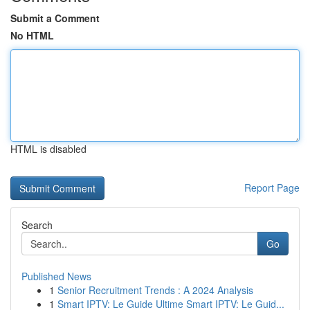
Submit a Comment
No HTML
HTML is disabled
Report Page
Search
Go
Published News
1
Senior Recruitment Trends : A 2024 Analysis
1
Smart IPTV: Le Guide Ultime Smart IPTV: Le Guid...