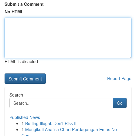
Submit a Comment
No HTML
HTML is disabled
Report Page
Search
Go
Published News
1
Betting Illegal: Don't Risk It
1
Mengikuti Analisa Chart Perdagangan Emas No
Cos...