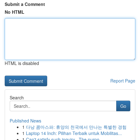
Submit a Comment
No HTML
HTML is disabled
Report Page
Search
Go
Published News
1
다낭 콤마스파: 휴양의 천국에서 만나는 특별한 경험
1
Laptop 14 Inch: Pilihan Terbaik untuk Mobilitas...
1
Can't satisfy such inquiry . The purpo...