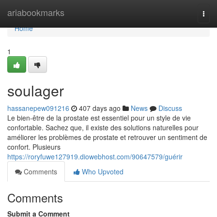
Home
ariabookmarks
Togg
navi
Home
1
soulager
hassanepew091216
407 days ago
News
Discuss
Le bien-être de la prostate est essentiel pour un style de vie
confortable. Sachez que, il existe des solutions naturelles pour
améliorer les problèmes de prostate et retrouver un sentiment de
confort. Plusieurs
https://roryfuwe127919.diowebhost.com/90647579/guérir
Comments
Who Upvoted
Comments
Submit a Comment