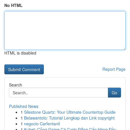
No HTML
HTML is disabled
Report Page
Search
Go
Published News
1
Silestone Quartz: Your Ultimate Countertop Guide
1
Belawantoto: Tutorial Lengkap dan Link copyright
1
negocio Carfentanil
1
Kubet: Cổng Game Cá Cược Đẳng Cấp Hàng Đầu