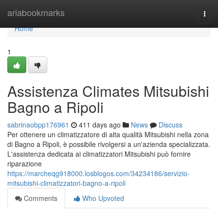
Home
ariabookmarks
Togg
navi
Home
1
Assistenza Climates Mitsubishi
Bagno a Ripoli
sabrinaobpp176961
411 days ago
News
Discuss
Per ottenere un climatizzatore di alta qualità Mitsubishi nella zona
di Bagno a Ripoli, è possibile rivolgersi a un'azienda specializzata.
L'assistenza dedicata ai climatizzatori Mitsubishi può fornire
riparazione
https://marcheqg918000.losblogos.com/34234186/servizio-
mitsubishi-climatizzatori-bagno-a-ripoli
Comments
Who Upvoted