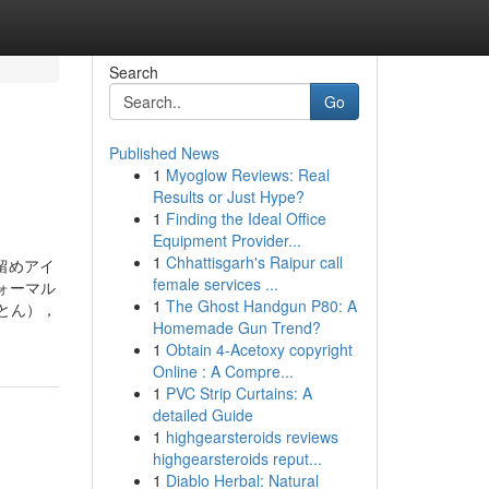
Search
Go
Published News
1
Myoglow Reviews: Real
Results or Just Hype?
1
Finding the Ideal Office
Equipment Provider...
1
Chhattisgarh's Raipur call
留めアイ
female services ...
フォーマル
1
The Ghost Handgun P80: A
とん），
Homemade Gun Trend?
1
Obtain 4-Acetoxy copyright
Online : A Compre...
1
PVC Strip Curtains: A
detailed Guide
1
highgearsteroids reviews
highgearsteroids reput...
1
Diablo Herbal: Natural