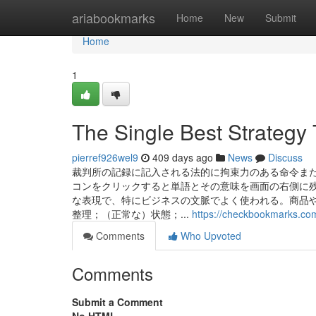
Home
ariabookmarks
Home
New
Submit
Home
1
The Single Best Strategy
pierref926wel9
409 days ago
News
Discuss
裁判所の記録に記入される法的に拘束力のある命令また
コンをクリックすると単語とその意味を画面の右側に残しておく
な表現で、特にビジネスの文脈でよく使われる。商品や
整理；（正常な）状態；...
https://checkbookmarks.com
Comments
Who Upvoted
Comments
Submit a Comment