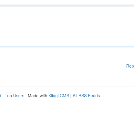
Rep
d
|
Top Users
| Made with
Kliqqi CMS
|
All RSS Feeds