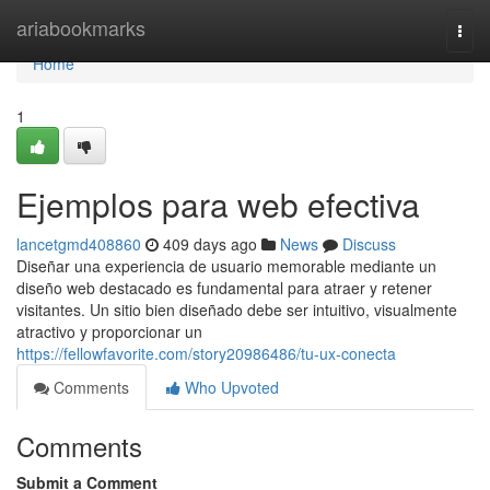
Home
ariabookmarks
Togg
navi
Home
1
Ejemplos para web efectiva
lancetgmd408860
409 days ago
News
Discuss
Diseñar una experiencia de usuario memorable mediante un
diseño web destacado es fundamental para atraer y retener
visitantes. Un sitio bien diseñado debe ser intuitivo, visualmente
atractivo y proporcionar un
https://fellowfavorite.com/story20986486/tu-ux-conecta
Comments
Who Upvoted
Comments
Submit a Comment