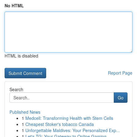
No HTML
HTML is disabled
Report Page
Search
Go
Published News
1
Medcell: Transforming Health with Stem Cells
1
Cheapest Stoker's tobacco Canada
1
Unforgettable Maldives: Your Personalized Exp...
1
Let's TG: Your Gateway to Online Gaming