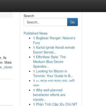
Search
Go
Published News
1
Bugbear Ranger: Nature's
Fury
1
Kartal içinde Kendi evinde
Escort Servisl...
1
Effortless Style: The
. Ils
Medium Blue Denim
un. Mais
Spandex...
_olivier
1
Looking for Bitcoin in
Toronto: Your Guide to B...
1
৯০ বছরের গুনাহ মাফের দোয়া: একটি
আমল
1
Why well-planned
benefactor efforts are
transfo...
1
Phân Tích Cặp Xỉu Chủ MT