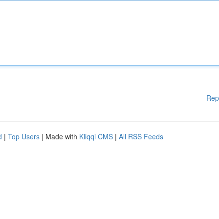
Rep
d
|
Top Users
| Made with
Kliqqi CMS
|
All RSS Feeds