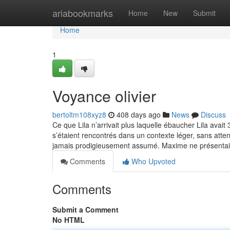
Home
ariabookmarks
Home
New
Submit
Home
1
Voyance olivier
bertoltm108xyz8
408 days ago
News
Discuss
Ce que Lila n’arrivait plus laquelle ébaucher Lila avai
s’étaient rencontrés dans un contexte léger, sans atte
jamais prodigieusement assumé. Maxime ne présenta
Comments
Who Upvoted
Comments
Submit a Comment
No HTML