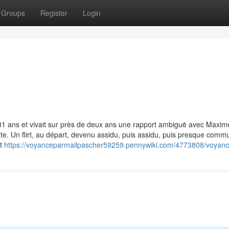
Groups
Register
Login
t 31 ans et vivait sur près de deux ans une rapport ambiguë avec Maxime
nte. Un flirt, au départ, devenu assidu, puis assidu, puis presque comm
it
https://voyanceparmailpascher59259.pennywiki.com/4773808/voyance