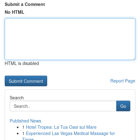
Submit a Comment
No HTML
HTML is disabled
Report Page
Search
Go
Published News
1
Hotel Tropea: La Tua Oasi sul Mare
1
Experienced Las Vegas Medical Massage for
Targe...