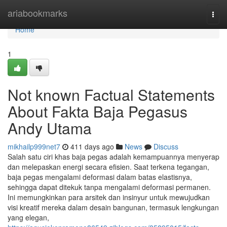
Home
ariabookmarks
Togg
navi
Home
1
Not known Factual Statements
About Fakta Baja Pegasus
Andy Utama
mikhailp999net7
411 days ago
News
Discuss
Salah satu ciri khas baja pegas adalah kemampuannya menyerap
dan melepaskan energi secara efisien. Saat terkena tegangan,
baja pegas mengalami deformasi dalam batas elastisnya,
sehingga dapat ditekuk tanpa mengalami deformasi permanen.
Ini memungkinkan para arsitek dan insinyur untuk mewujudkan
visi kreatif mereka dalam desain bangunan, termasuk lengkungan
yang elegan,