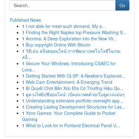
Go
Published News
1
I not able for meet such demand. My a...
1
Finding the Right Naples top Pressure Washing S...
1
Arcmira: A Deep Exploration into the New Vir...
1
Buy copyright Online With Bitcoin
1
วิธีเล่น สล็อตออนไลน์ การพัฒนาเทคโนโลยีในเกม
สล็...
1
Secure Your Windows: Introducing CSAEC for
Loca...
1
Getting Started With OLSP: A Newbie's Explanati...
1
Web Cam Entertainment: A Emerging Trend
1
Bí Quyết Chơi Bản Xóc Đĩa Có Thưởng Hiệu Qu...
1
ดูดวงไพ่ยิปซีออนไลน์: เปิดอนาคตด้วยเว็บดูดวงแม่นๆ
1
Understanding extensive portfolio oversight app...
1
Creating Lasting Development Structures for Las...
1
Yono Games: Your Complete Guide to Pocket
Gaming
1
What to Look for in Portland Electrical Panel U...