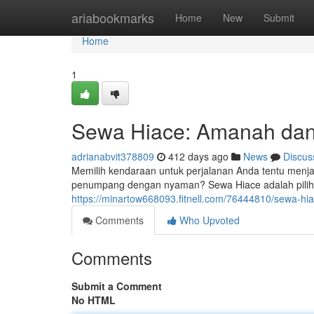
Home
ariabookmarks
Home
New
Submit
Home
1
Sewa Hiace: Amanah dan
adrianabvit378809
412 days ago
News
Discus
Memilih kendaraan untuk perjalanan Anda tentu menj
penumpang dengan nyaman? Sewa Hiace adalah pilih
https://minartow668093.fitnell.com/76444810/sewa-hi
Comments
Who Upvoted
Comments
Submit a Comment
No HTML