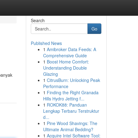
Search
Go
Published News
1
Amibroker Data Feeds: A
Comprehensive Guide
1
Boost Home Comfort:
Understanding Double
Glazing
banyak
1
CitrusBurn: Unlocking Peak
Performance
1
Finding the Right Granada
Hills Hydro Jetting f...
1
ROKOK88: Panduan
Lengkap Terbaru Terstruktur
d...
1
Pine Wood Shavings: The
Ultimate Animal Bedding?
1
Acquire Intel Software Tool: