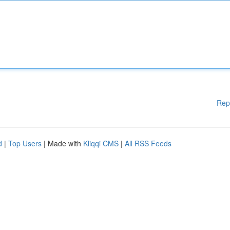
Rep
d
|
Top Users
| Made with
Kliqqi CMS
|
All RSS Feeds