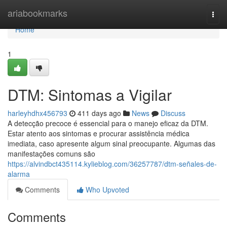
Home
ariabookmarks
Togg
navi
Home
1
DTM: Sintomas a Vigilar
harleyhdhx456793
411 days ago
News
Discuss
A detecção precoce é essencial para o manejo eficaz da DTM.
Estar atento aos sintomas e procurar assistência médica
imediata, caso apresente algum sinal preocupante. Algumas das
manifestações comuns são
https://alvindbct435114.kylieblog.com/36257787/dtm-señales-de-
alarma
Comments
Who Upvoted
Comments