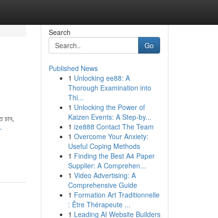
Search
Go
Published News
1
Unlocking ee88: A
Thorough Examination into
Thi...
1
Unlocking the Power of
Kaizen Events: A Step-by...
তে চান,
1
ize888 Contact The Team
-
1
Overcome Your Anxiety:
Useful Coping Methods
1
Finding the Best A4 Paper
Supplier: A Comprehen...
1
Video Advertising: A
Comprehensive Guide
1
Formation Art Traditionnelle
: Être Thérapeute ...
1
Leading AI Website Builders