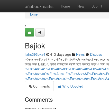
Home
ariabookmarks
Home
New
Submit
Home
1
Bajiok
llahs393pxa4
413 days ago
News
Discuss
বর্তমানে অনলাইন গেমিং ও স্পোর্টস বেটিং প্ল্যাটফর্মের জনপ্রিয়তা দ্রুত ব
তাদের জন্য BajiOK অ্যাপ ডাউনলোড করাটা হলো সবচেয়ে সহজ ও স্মার্ট প
%E0%A6%A1%E0%A6%89%E0%A6%A8%E0%A6%B2
%E0%A6%AC%E0%A6%9F%E0%A6%AF%E0%A6%B0
%E0%A6%A6%E0%A6%97%E0%A6%A8%E0%A6%A4-
Comments
Who Upvoted
Comments