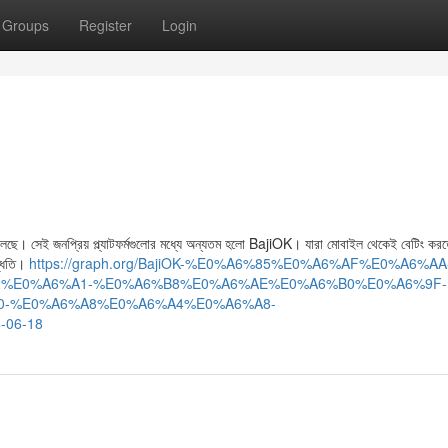
Groups
Register
Login
েড়ে চলেছে। সেই জনপ্রিয় প্ল্যাটফর্মগুলোর মধ্যে অন্যতম হলো BajiOK। যারা মোবাইল থেকেই বেটিং কর
দ্ধতি।
https://graph.org/BajiOK-%E0%A6%85%E0%A6%AF%E0%A6%AA
%E0%A6%A1-%E0%A6%B8%E0%A6%AE%E0%A6%B0%E0%A6%9F-
-%E0%A6%A8%E0%A6%A4%E0%A6%A8-
06-18