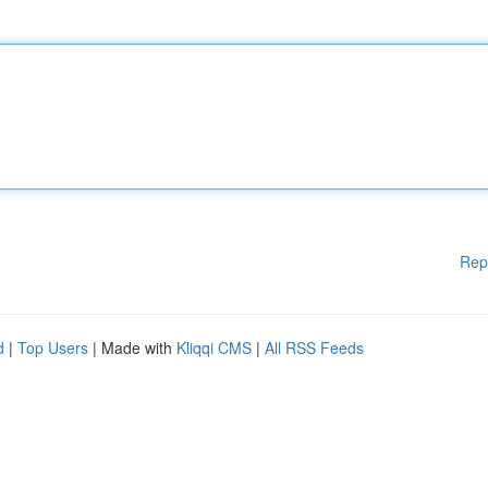
Rep
d
|
Top Users
| Made with
Kliqqi CMS
|
All RSS Feeds