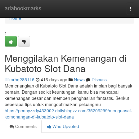
Home
ariabookmarks
Togg
navi
Home
1
Menggilakan Kemenangan di
Kubatoto Slot Dana
lillimrhq285116
416 days ago
News
Discuss
Memenangkan di Kubatoto Slot Dana adalah impian bagi banyak
pemain. Dengan sedikit keuntungan, kamu bisa mencapai
kemenangan besar dan memberi penghasilan fantastis. Berikut
beberapa tips untuk mengoptimalkan peluangmu
https://pennyzzdy433002.dailyblogzz.com/35206299/menguasai-
kemenangan-di-kubatoto-slot-dana
Comments
Who Upvoted